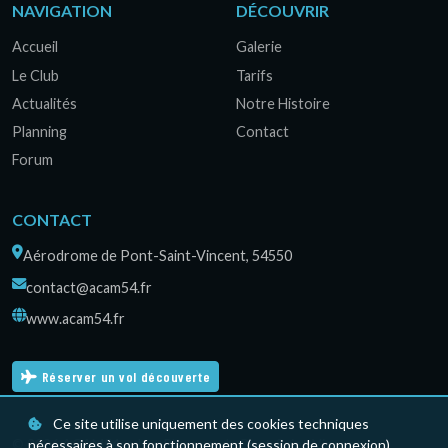
NAVIGATION
DÉCOUVRIR
Accueil
Galerie
Le Club
Tarifs
Actualités
Notre Histoire
Planning
Contact
Forum
CONTACT
Aérodrome de Pont-Saint-Vincent, 54550
contact@acam54.fr
www.acam54.fr
Réserver un vol découverte
Ce site utilise uniquement des cookies techniques
© 2026 ACAM54 — Les Planeurs de Pont-Saint-Vincent.
nécessaires à son fonctionnement (session de connexion).